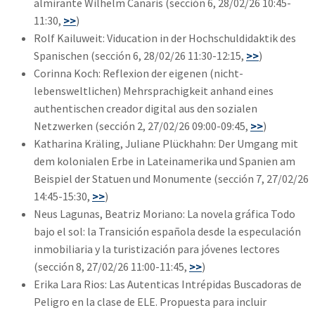
almirante Wilhelm Canaris (sección 6, 28/02/26 10:45-
11:30,
>>
)
Rolf Kailuweit: Viducation in der Hochschuldidaktik des
Spanischen (sección 6, 28/02/26 11:30-12:15,
>>
)
Corinna Koch: Reflexion der eigenen (nicht-
lebensweltlichen) Mehrsprachigkeit anhand eines
authentischen creador digital aus den sozialen
Netzwerken (sección 2, 27/02/26 09:00-09:45,
>>
)
Katharina Kräling, Juliane Plückhahn: Der Umgang mit
dem kolonialen Erbe in Lateinamerika und Spanien am
Beispiel der Statuen und Monumente (sección 7, 27/02/26
14:45-15:30,
>>
)
Neus Lagunas, Beatriz Moriano: La novela gráfica Todo
bajo el sol: la Transición española desde la especulación
inmobiliaria y la turistización para jóvenes lectores
(sección 8, 27/02/26 11:00-11:45,
>>
)
Erika Lara Rios: Las Autenticas Intrépidas Buscadoras de
Peligro en la clase de ELE. Propuesta para incluir