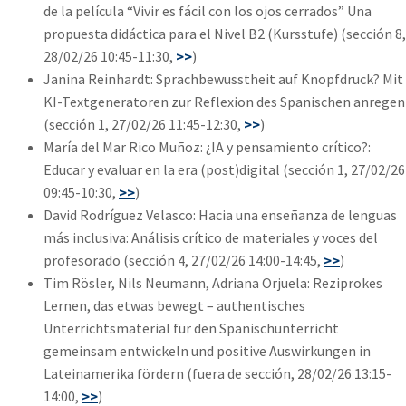
de la película “Vivir es fácil con los ojos cerrados” Una
propuesta didáctica para el Nivel B2 (Kursstufe) (sección 8,
28/02/26 10:45-11:30,
>>
)
Janina Reinhardt: Sprachbewusstheit auf Knopfdruck? Mit
KI-Textgeneratoren zur Reflexion des Spanischen anregen
(sección 1, 27/02/26 11:45-12:30,
>>
)
María del Mar Rico Muñoz: ¿IA y pensamiento crítico?:
Educar y evaluar en la era (post)digital (sección 1, 27/02/26
09:45-10:30,
>>
)
David Rodríguez Velasco: Hacia una enseñanza de lenguas
más inclusiva: Análisis crítico de materiales y voces del
profesorado (sección 4, 27/02/26 14:00-14:45,
>>
)
Tim Rösler, Nils Neumann, Adriana Orjuela: Reziprokes
Lernen, das etwas bewegt – authentisches
Unterrichtsmaterial für den Spanischunterricht
gemeinsam entwickeln und positive Auswirkungen in
Lateinamerika fördern (fuera de sección, 28/02/26 13:15-
14:00,
>>
)