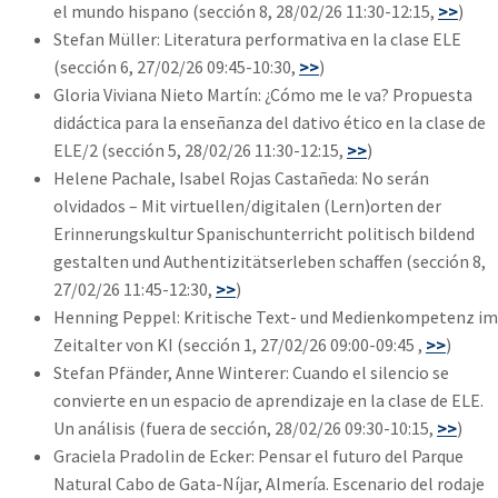
el mundo hispano (sección 8, 28/02/26 11:30-12:15,
>>
)
Stefan Müller: Literatura performativa en la clase ELE
(sección 6, 27/02/26 09:45-10:30,
>>
)
Gloria Viviana Nieto Martín: ¿Cómo me le va? Propuesta
didáctica para la enseñanza del dativo ético en la clase de
ELE/2 (sección 5, 28/02/26 11:30-12:15,
>>
)
Helene Pachale, Isabel Rojas Castañeda: No serán
olvidados – Mit virtuellen/digitalen (Lern)orten der
Erinnerungskultur Spanischunterricht politisch bildend
gestalten und Authentizitätserleben schaffen (sección 8,
27/02/26 11:45-12:30,
>>
)
Henning Peppel: Kritische Text- und Medienkompetenz im
Zeitalter von KI (sección 1, 27/02/26 09:00-09:45 ,
>>
)
Stefan Pfänder, Anne Winterer: Cuando el silencio se
convierte en un espacio de aprendizaje en la clase de ELE.
Un análisis (fuera de sección, 28/02/26 09:30-10:15,
>>
)
Graciela Pradolin de Ecker: Pensar el futuro del Parque
Natural Cabo de Gata-Níjar, Almería. Escenario del rodaje