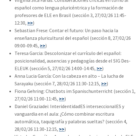
Virginia Sita Farias: Consideraciones críticas en torno al
español como lengua pluricéntrica y la formación de
profesores de ELE en Brasil (sección 3, 27/02/26 11:45-
12:30,
>>
)
Sebastian Frese: Contar el futuro: Un paso hacia la
enseñanza pluricultural del español (sección 8, 27/02/26
09:00-09:45,
>>
)
Teresa Garcia: Descolonizar el currículo del español:
posicionalidad, ausencias y pedagogías desde el SIG Des-
ELEUK (sección 5, 27/02/26 14:00-14:45,
>>
)
Anna Lucia García: Con la cabeza en alto – La lucha de
Sarayaku (sección 7, 28/02/26 11:30-12:15,
>>
)
Fiona Gehring: Chatbots im Spanischunterricht (sección 1,
27/02/26 11:00-11:45,
>>
)
Daniel Graziadei: InteridentidadES interseccionalES y
vanguardia en el aula: ¿Cómo combinar escritura
automática, taquigrafía y palabras sueltas? (sección 4,
28/02/26 11:30-12:15,
>>
)