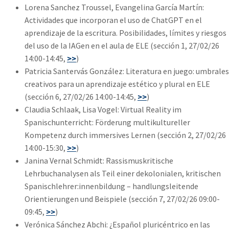
Lorena Sanchez Troussel, Evangelina García Martín:
Actividades que incorporan el uso de ChatGPT en el
aprendizaje de la escritura. Posibilidades, límites y riesgos
del uso de la IAGen en el aula de ELE (sección 1, 27/02/26
14:00-14:45,
>>
)
Patricia Santervás González: Literatura en juego: umbrales
creativos para un aprendizaje estético y plural en ELE
(sección 6, 27/02/26 14:00-14:45,
>>
)
Claudia Schlaak, Lisa Vogel: Virtual Reality im
Spanischunterricht: Förderung multikultureller
Kompetenz durch immersives Lernen (sección 2, 27/02/26
14:00-15:30,
>>
)
Janina Vernal Schmidt: Rassismuskritische
Lehrbuchanalysen als Teil einer dekolonialen, kritischen
Spanischlehrer:innenbildung – handlungsleitende
Orientierungen und Beispiele (sección 7, 27/02/26 09:00-
09:45,
>>
)
Verónica Sánchez Abchi: ¿Español pluricéntrico en las